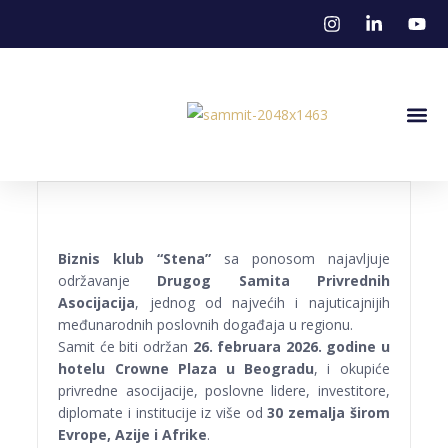
Stena U M
Biznis klub “Stena”
sa ponosom najavljuje
održavanje
Drugog Samita Privrednih
Asocijacija
, jednog od najvećih i najuticajnijih
međunarodnih poslovnih događaja u regionu.
Samit će biti održan
26. februara 2026. godine u
hotelu Crowne Plaza u Beogradu
, i okupiće
privredne asocijacije, poslovne lidere, investitore,
diplomate i institucije iz više od
30 zemalja širom
Evrope, Azije i Afrike
.