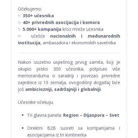
Očekujemo:
✨
350+ učesnika
✨
40+ privrednih asocijacija i komora
✨
5.000+ kompanija
kroz mreže učesnika
✨ učešće
nacionalnih i međunarodnih
institucija
, ambasadora i ekonomskih savetnika
Nakon izuzetno uspešnog prvog samita, koji je
okupio preko 300 učesnika, potpisao više
memoranduma o saradnji i povezao privredne
zajednice iz 15 zemalja, ovogodišnji događaj biće
još
ambiciozniji, sadržajniji i globalniji
.
Učesnike očekuju:
Tri glavna panela:
Region – Dijaspora – Svet
Direktni B2B susreti sa kompanijama i
asocijacijama iz tri kontinenta