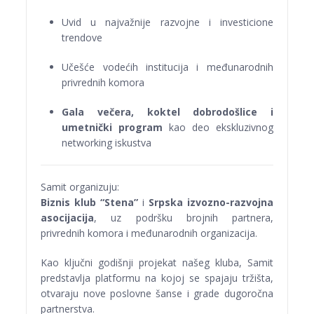
Uvid u najvažnije razvojne i investicione
trendove
Učešće vodećih institucija i međunarodnih
privrednih komora
Gala večera, koktel dobrodošlice i
umetnički program
kao deo ekskluzivnog
networking iskustva
Samit organizuju:
Biznis klub “Stena”
i
Srpska izvozno-razvojna
asocijacija
, uz podršku brojnih partnera,
privrednih komora i međunarodnih organizacija.
Kao ključni godišnji projekat našeg kluba, Samit
predstavlja platformu na kojoj se spajaju tržišta,
otvaraju nove poslovne šanse i grade dugoročna
partnerstva.