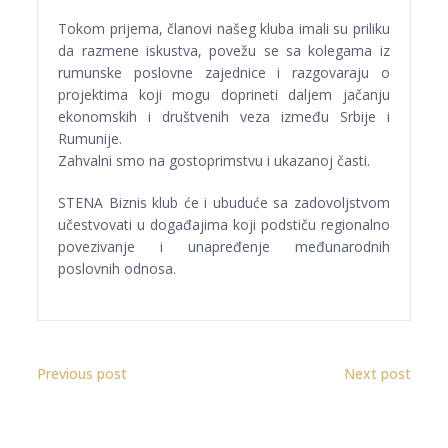
Tokom prijema, članovi našeg kluba imali su priliku
da razmene iskustva, povežu se sa kolegama iz
rumunske poslovne zajednice i razgovaraju o
projektima koji mogu doprineti daljem jačanju
ekonomskih i društvenih veza između Srbije i
Rumunije.
Zahvalni smo na gostoprimstvu i ukazanoj časti.
STENA Biznis klub će i ubuduće sa zadovoljstvom
učestvovati u događajima koji podstiču regionalno
povezivanje i unapređenje međunarodnih
poslovnih odnosa.
Previous post
Next post