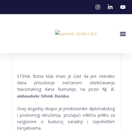
Stena U M
STENA Biznis klub imao je čast da pre nekoliko
dana prisustvuje svečanom obeležavanju
Nacionalnog dana Rumunije, na poziv
Nj. E.
ambasadorke Silivide Davidou.
Ovaj događaj okupio je predstavnike diplomatskog
i poslovnog okruženja, pružajući odličnu priliku za
razgovore o budućoj saradnji i zajedničkim
inicijativama.