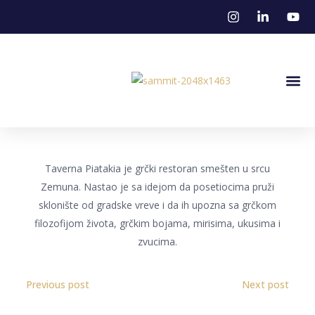
Stena U M
Taverna Piatakia je grčki restoran smešten u srcu
Zemuna. Nastao je sa idejom da posetiocima pruži
sklonište od gradske vreve i da ih upozna sa grčkom
filozofijom života, grčkim bojama, mirisima, ukusima i
zvucima.
Previous post
Next post