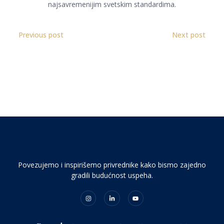
najsavremenijim svetskim standardima.
Previous post
Next post
Povezujemo i inspirišemo privrednike kako bismo zajedno
gradili budućnost uspeha.