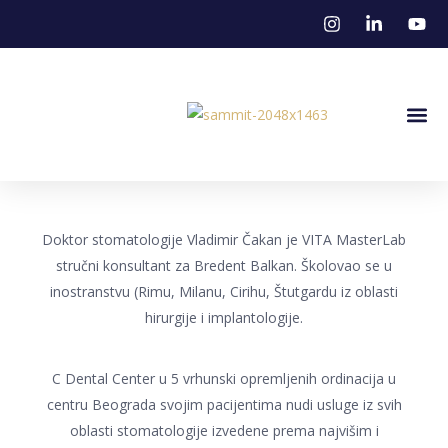
Stena U M
Doktor stomatologije Vladimir Čakan je VITA MasterLab
stručni konsultant za Bredent Balkan. Školovao se u
inostranstvu (Rimu, Milanu, Cirihu, Štutgardu iz oblasti
hirurgije i implantologije.
C Dental Center u 5 vrhunski opremljenih ordinacija u
centru Beograda svojim pacijentima nudi usluge iz svih
oblasti stomatologije izvedene prema najvišim i