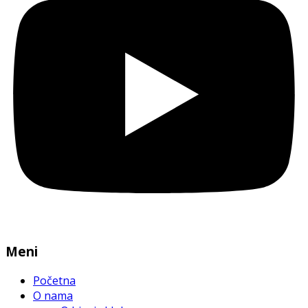
Meni
Početna
O nama