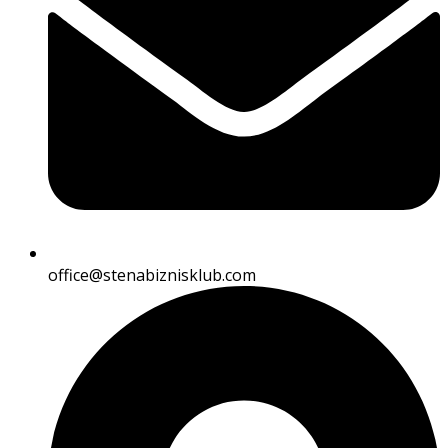
office@stenabiznisklub.com