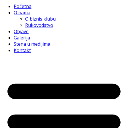
Početna
O nama
O biznis klubu
Rukovodstvo
Objave
Galerija
Stena u medijima
Kontakt