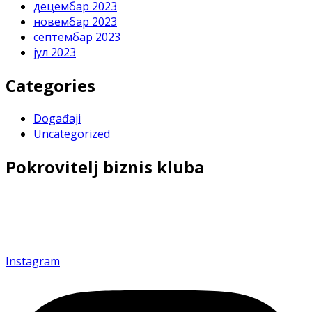
децембар 2023
новембар 2023
септембар 2023
јул 2023
Categories
Događaji
Uncategorized
Pokrovitelj biznis kluba
Povezujemo i inspirišemo privrednike kako bismo
zajedno gradili budućnost uspeha.
Instagram