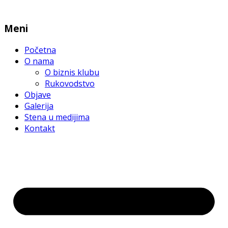
Meni
Početna
O nama
O biznis klubu
Rukovodstvo
Objave
Galerija
Stena u medijima
Kontakt