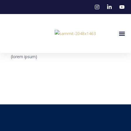
Stena U M
(lorem ipsum)