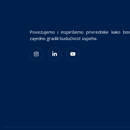
Povezujemo i inspirišemo privrednike kako bi
zajedno gradili budućnost uspeha.