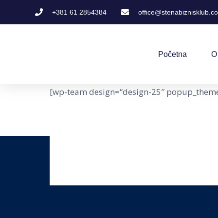
+381 61 2854384
office@stenabiznisklub.c
Početna
O
[wp-team design=“design-25″ popup_theme=“