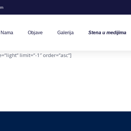
om
 Nama
Objave
Galerija
Stena u medijima
light“ limit=“-1″ order=“asc“]